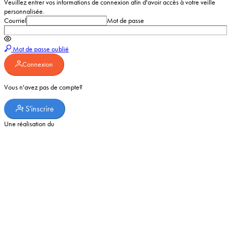
Veuillez entrer vos informations de connexion afin d'avoir accès à votre veille
personnalisée.
Courriel
Mot de passe
Enter
a
Mot de passe oublié
password
Connexion
Vous n'avez pas de compte?
S'inscrire
Une réalisation du